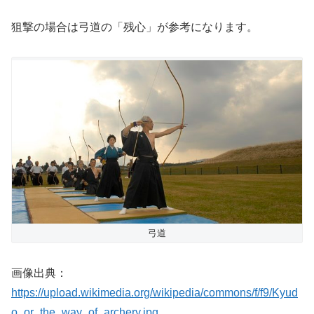
狙撃の場合は弓道の「残心」が参考になります。
弓道
画像出典：
https://upload.wikimedia.org/wikipedia/commons/f/f9/Kyud
o_or_the_way_of_archery.jpg