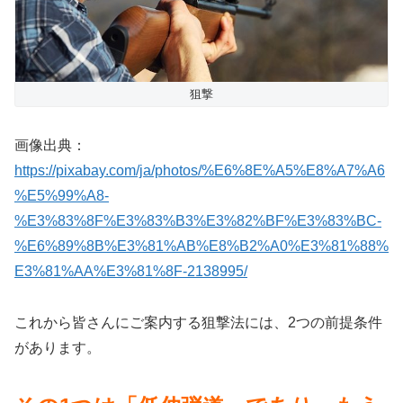
狙撃
画像出典：
https://pixabay.com/ja/photos/%E6%8E%A5%E8%A7%A6
%E5%99%A8-
%E3%83%8F%E3%83%B3%E3%82%BF%E3%83%BC-
%E6%89%8B%E3%81%AB%E8%B2%A0%E3%81%88%
E3%81%AA%E3%81%8F-2138995/
これから皆さんにご案内する狙撃法には、2つの前提条件
があります。