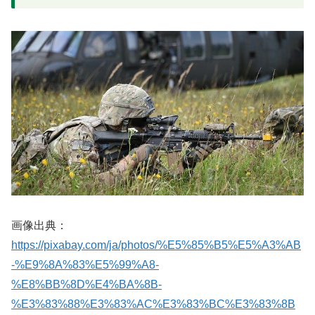
画像出典：
https://pixabay.com/ja/photos/%E5%85%B5%E5%A3%AB
-%E9%8A%83%E5%99%A8-
%E8%BB%8D%E4%BA%8B-
%E3%83%88%E3%83%AC%E3%83%BC%E3%83%8B