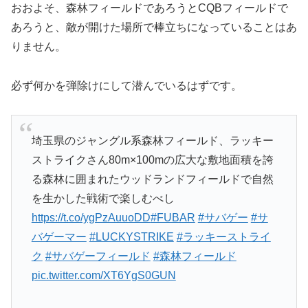
おおよそ、森林フィールドであろうとCQBフィールドで
あろうと、敵が開けた場所で棒立ちになっていることはあ
りません。
必ず何かを弾除けにして潜んでいるはずです。
埼玉県のジャングル系森林フィールド、ラッキー
ストライクさん80m×100mの広大な敷地面積を誇
る森林に囲まれたウッドランドフィールドで自然
を生かした戦術で楽しむべし
https://t.co/ygPzAuuoDD
#FUBAR
#サバゲー
#サ
バゲーマー
#LUCKYSTRIKE
#ラッキーストライ
ク
#サバゲーフィールド
#森林フィールド
pic.twitter.com/XT6YgS0GUN