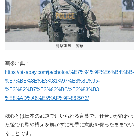
射撃訓練 警察
画像出典：
https://pixabay.com/ja/photos/%E7%94%9F%E6%B4%BB-
%E7%BE%8E%E3%81%97%E3%81%95-
%E3%82%B7%E3%83%BC%E3%83%B3-
%E8%AD%A6%E5%AF%9F-862973/
残心とは日本の武道で用いられる言葉で、仕合いが終わっ
た後でも型や構えを解かずに相手に意識を保ったままでい
ることです。