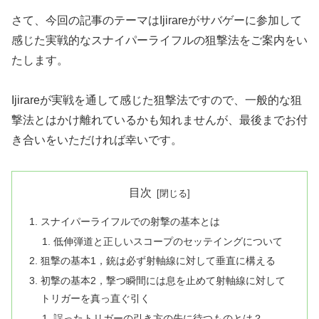
さて、今回の記事のテーマはIjirareがサバゲーに参加して
感じた実戦的なスナイパーライフルの狙撃法をご案内をい
たします。
Ijirareが実戦を通して感じた狙撃法ですので、一般的な狙
撃法とはかけ離れているかも知れませんが、最後までお付
き合いをいただければ幸いです。
目次
スナイパーライフルでの射撃の基本とは
低伸弾道と正しいスコープのセッテイングについて
狙撃の基本1，銃は必ず射軸線に対して垂直に構える
初撃の基本2，撃つ瞬間には息を止めて射軸線に対して
トリガーを真っ直ぐ引く
誤ったトリガーの引き方の先に待つものとは？