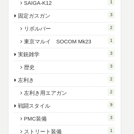
1
SAIGA-K12
3
固定ガスガン
2
リボルバー
1
東京マルイ SOCOM Mk23
3
実銃雑学
3
歴史
2
左利き
2
左利き用エアガン
9
戦闘スタイル
3
PMC装備
1
ストリート装備