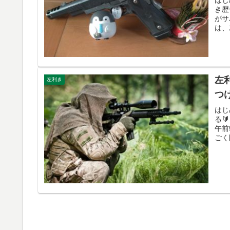
き歴
がサ
は、
左
左利き
つ
はじ
る🔰
午前
ごく