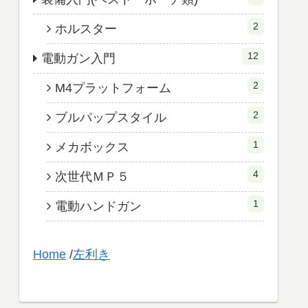
2
ホルスター
12
電動ガン入門
2
M4プラットフォーム
2
ブルパップスタイル
1
メカボックス
4
次世代ＭＰ５
1
電動ハンドガン
Home
/
左利き