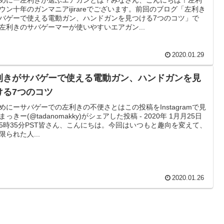
ウン十年のガンマニアijirareでございます。前回のブログ「左利き
バゲーで使える電動ガン、ハンドガンを見つける7つのコツ」で
左利きのサバゲーマーが使いやすいエアガン...
2020.01.29
利きがサバゲーで使える電動ガン、ハンドガンを見
ける7つのコツ
めにーサバゲーでの左利きの不便さとはこの投稿をInstagramで見
まっきー(@tadanomakky)がシェアした投稿 - 2020年 1月月25日
5時35分PST皆さん、こんにちは。今回はいつもと趣向を変えて、
限られた人...
2020.01.26