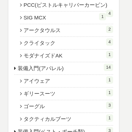
PCC(ピストルキャリバーカービン)
4
1
SIG MCX
2
アークタウルス
4
クライタック
1
モダナイズドAK
14
装備入門(アパレル)
1
アイウェア
1
ギリースーツ
3
ゴーグル
1
タクティカルブーツ
3
装備入門(ベスト・ポーチ類)