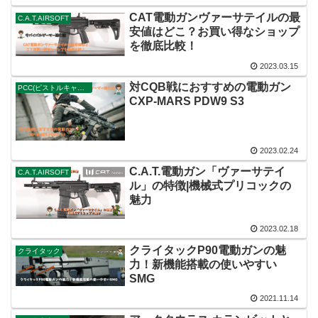
CAT電動ガンヴァーサテイルの最
C.A.T.AIRSOFT
安値はどこ？お買い得なショップ
を徹底比較！
2023.03.15
対CQB戦におすすめの電動ガン
PCC(ピストルキャリバーカービン)
CXP-MARS PDW9 S3
2023.02.24
C.A.T.電動ガン「ヴァーサテイ
C.A.T.AIRSOFT
ル」の特徴|機械式プリコックの
魅力
2023.02.18
クライタックP90電動ガンの魅
クライタック
力！新機能搭載の使いやすい
SMG
2021.11.14