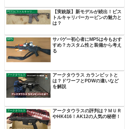
【実銃版】新モデルが続出！ピス
PCC(ピストルキャリバーカービン)
トルキャリバーカービンの魅力と
は？
サバゲー初心者にMP5は今もおす
MP5
すめ？カスタム性と装備から考え
る
アークタウラス カランビットと
アークタウルス
は？ドワーフとPDWの違いなど
を解説
アークタウラスの評判は？ＭＵＲ
アークタウルス
やHK416！AK12の人気の秘密！