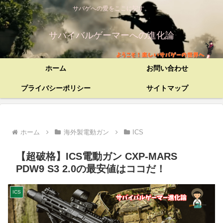
サバゲへの愛をここに記す。
サバイバルゲーマーへの進化論
ホーム
お問い合わせ
プライバシーポリシー
サイトマップ
ホーム
海外製電動ガン
ICS
【超破格】ICS電動ガン CXP-MARS
PDW9 S3 2.0の最安値はココだ！
ICS