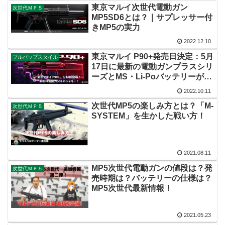
東京マルイ次世代電動ガン
次世代ＭＰ５
MP5SD6とは？｜サプレッサー付
きMP5の実力
2022.12.10
東京マルイ P90+発売日決定：5月
ブルパップスタイル
17日に最新の電動ガンプラスシリ
ーズとMS・Li-Poバッテリーが登
場
2022.10.11
次世代MP5の楽しみ方とは？「M-
次世代ＭＰ５
SYSTEM」を生かした戦い方！
2021.08.11
MP5次世代電動ガンの値段は？発
次世代ＭＰ５
売時期は？バッテリーの仕様は？
MP5次世代最新情報！
2021.05.23