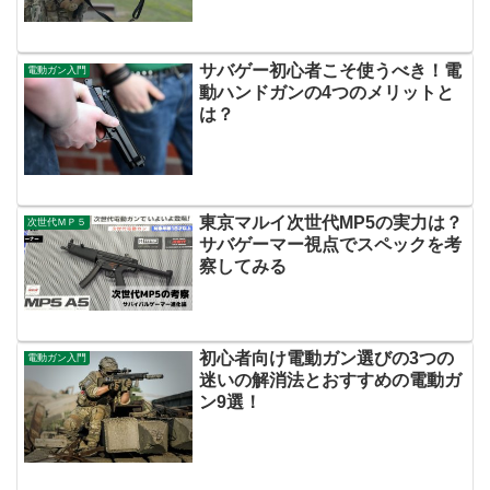
サバゲー初心者こそ使うべき！電
電動ガン入門
動ハンドガンの4つのメリットと
は？
東京マルイ次世代MP5の実力は？
次世代ＭＰ５
サバゲーマー視点でスペックを考
察してみる
初心者向け電動ガン選びの3つの
電動ガン入門
迷いの解消法とおすすめの電動ガ
ン9選！