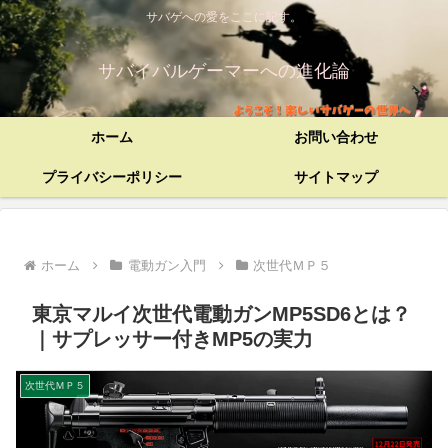
サバゲへの愛をここに記す。
サバイバルゲーマーへの進化論
ホーム
お問い合わせ
プライバシーポリシー
サイトマップ
ホーム
電動ガン入門
次世代ＭＰ５
東京マルイ次世代電動ガンMP5SD6とは？
｜サプレッサー付きMP5の実力
次世代ＭＰ５