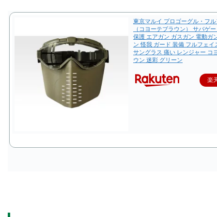
東京マルイ プロゴーグル・フル
（コヨーテブラウン） サバゲー
保護 エアガン ガスガン 電動ガ
ン 怪我 ガード 装備 フルフェイ
サングラス 痛い レンジャー コ
ウン 迷彩 グリーン
楽