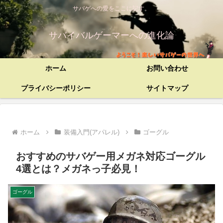
サバゲへの愛をここに記す。
サバイバルゲーマーへの進化論
ホーム
お問い合わせ
プライバシーポリシー
サイトマップ
ホーム
装備入門(アパレル)
ゴーグル
おすすめのサバゲー用メガネ対応ゴーグル
4選とは？メガネっ子必見！
ゴーグル