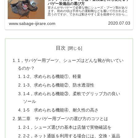
バゲー装備品の選び方
皆さんがサバゲーで必要な物にシューズ・ブーツ類があり
ます。初めの頃は手持ちの運動靴などを履いて行かれると
思うのですが、できれば動きやすく足を捻挫やケガから守
ってくれるサバゲー用のブーツ・シューズを揃えたいとこ
ろです。そこで、今回はサバゲー用...
2020.07.03
www.sabage-ijirare.com
目次
1，サバゲー用ブーツ、シューズはどんな靴が向いてい
るのか？
1-2、求められる機能①、軽量
1-3、求められる機能②、防水透湿性
1-4，求められる機能③、柔軟でグリップ力の良い
ソール
1-5 求められる機能④、耐久性の高さ
第二章 サバゲー用ブーツの選び方のコツとは
2-1，シューズ選びの基本は店舗で実物確認を
2-2，ネット通販を利用する場合には、交換・返品