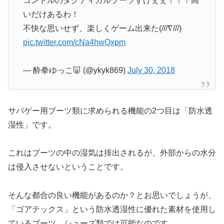
コンドルのタクティカルブーツすげぇぇ！！！高
いだけあるわ！
不快な思いせず、楽しくゲーム出来た(///∇///)
pic.twitter.com/cNa4hwQxpm
— 酔拳ゆっこ🐷 (@ykyk869)
July 30, 2018
サバゲー用ブーツ類に求められる機能の2つ目は「防水透
湿性」です。
これはブーツの中の湿気は排出されるが、外部からの水分
は侵入させないということです。
そんな都合の良い機能があるのか？とお思いでしょうが、
「ゴアテックス」という防水透湿性に優れた素材を使用し
ているブーツ、シューズ類では可能なのです。