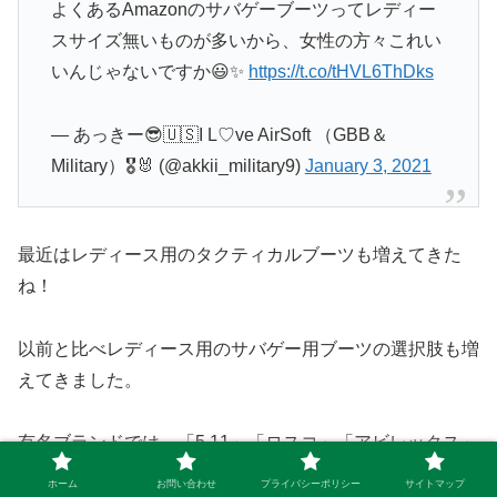
よくあるAmazonのサバゲーブーツってレディー
スサイズ無いものが多いから、女性の方々これい
いんじゃないですか😃✨
https://t.co/tHVL6ThDks
— あっきー😎🇺🇸I L♡ve AirSoft （GBB＆
Military）🎖🐰 (@akkii_military9)
January 3, 2021
最近はレディース用のタクティカルブーツも増えてきた
ね！
以前と比べレディース用のサバゲー用ブーツの選択肢も増
えてきました。
有名ブランドでは、「5.11」「ロスコ」「アビレックス」
といったメーカーからレディースサイズのタクティカル・
ホーム
お問い合わせ
プライバシーポリシー
サイトマップ