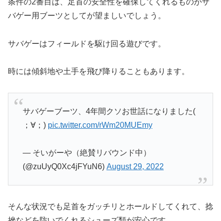
条件の2番目は、足首の安全性を確保してくれるものがサ
バゲー用ブーツとしてが望ましいでしょう。
サバゲーはフィールドを駆け回る遊びです。
時には傾斜地や土手を飛び降りることもあります。
サバゲーブーツ、4年間クソお世話になりました(
；∀；)
pic.twitter.com/rWm20MUEmy
— そいがーや（絶賛リバウンド中）
(@zuUyQ0Xc4jFYuN6)
August 29, 2022
そんな状況でも足首をガッチリとホールドしてくれて、捻
挫などを防いでくれるシューズ類が安心です。