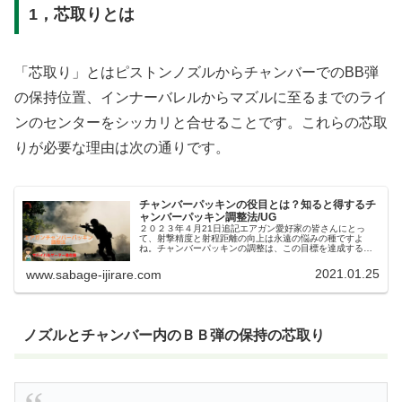
1，芯取りとは
「芯取り」とはピストンノズルからチャンバーでのBB弾
の保持位置、インナーバレルからマズルに至るまでのライ
ンのセンターをシッカリと合せることです。これらの芯取
りが必要な理由は次の通りです。
チャンバーパッキンの役目とは？知ると得するチ
ャンバーパッキン調整法/UG
２０２３年４月21日追記エアガン愛好家の皆さんにとっ
て、射撃精度と射程距離の向上は永遠の悩みの種ですよ
ね。チャンバーパッキンの調整は、この目標を達成するた
めに欠かせないポイントです。この記事では、最近登場し
たホップアップシステムや調整法につ...
2021.01.25
www.sabage-ijirare.com
ノズルとチャンバー内のＢＢ弾の保持の芯取り