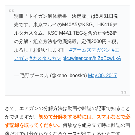
別冊「トイガン解体新書 決定版」は5月31日発
売です。東京マルイのM40A5やKSG、HK416デ
ルタカスタム、KSC M4A1 TEGを含めた全52挺
の分解・組立方法を徹底掲載。定価2000円＋税。
よろしくお願いします!!
#アームズマガジン
#エ
アガン
#カスタムガン
pic.twitter.com/hiZoEcwLkA
— 毛野ブースカ (@keno_booska)
May 30, 2017
さて、エアガンの分解方法は動画や雑誌の記事で知ること
ができますが、
初めて分解をする時には、スマホなどで必
ず記録を取ってください。
何故なら組み立て時に雑誌の画
像だけでは分からなくなるケースが出てくるからです。