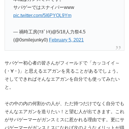
サバゲーではスナイパーwww
pic.twitter.com/5l6PYQL9Ym
— 禍時工房(ﾏｶﾞﾄｷ)@5/18人力祭4.5
(@0smilejunky0)
February 5, 2021
サバゲー初心者の皆さんがフィールドで「カッコイイ～
(・∀・)」と思えるエアガンを見ることがあるでしょう。
そしてできればそんなエアガンを自分でも使ってみたい
と。
その中の内の何割かの人が、ただ持つだけでなく自分でも
そんなエアガンを造りたい！と望む人が出てきます。これ
がサバゲーマーがガンスミスに惹かれる理由です。更にサ
バゲーマーがガンスミスになれば次のようなメリットが得