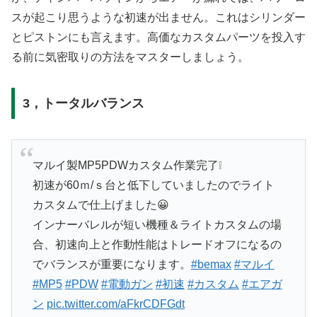
スが起こり思うような初速が出ません。これはシリンダー
とピストンにも言えます。高価なカスタムパーツを投入す
る前に気密取りの方法をマスターしましょう。
3，トータルバランス
マルイ製MP5PDWカスタム作業完了❕
初速が60ｍ/ｓ台と低下していましたのでライト
カスタムで仕上げました😀
インナーバレルが短い機種＆ライトカスタムの場
合、初速向上と作動性能はトレードオフになるの
でバランスが重要になります。
#bemax
#マルイ
#MP5
#PDW
#電動ガン
#初速
#カスタム
#エアガ
ン
pic.twitter.com/aFkrCDFGdt