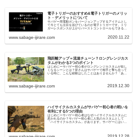
電子トリガーのおすすめ&電子トリガーのメリッ
ト・デメリットについて
サバゲー用電動ガンをバージョンアップするアイテムとし
て今とても注目を浴びているのが電子トリガーです。トリ
ガーレスポンスが上がりバーストコントロールもできるの
が人気の秘密です。この人気のアイテムを自分も組み込ん
でみよう！と思う人も多いでしょう...
2020.11.22
www.sabage-ijirare.com
飛距離アップ＝流速チューン？ロングレンジカス
タムがわかる3つのポイント
はじめにーサバゲー初心者がロングレンジカスタムが欲し
くなるシーンとは？皆さんはサバゲーで相手と撃ち合って
いる時に、こんな経験はしたことはありませんか？「あと
少し飛距離があれば相手にBB弾を叩き込めるのに！」ある
いはスナイピングで相手に撃ち込...
2019.12.30
www.sabage-ijirare.com
ハイサイクルカスタムがサバゲー初心者の戦いを
有利にする5つの理由
はじめにーサバゲー初心者はなぜハイサイクルカスタムに
惹かれるのか？サバゲー初心者に人気のカスタムとして
「ハイサイクルカスタム」があります。サバゲーにはいろ
いろなポジションがあります。ひたすら機動力を生かして
敵を撹乱しながらフラッグゲットをね...
2019.12.28
www.sabage-ijirare.com