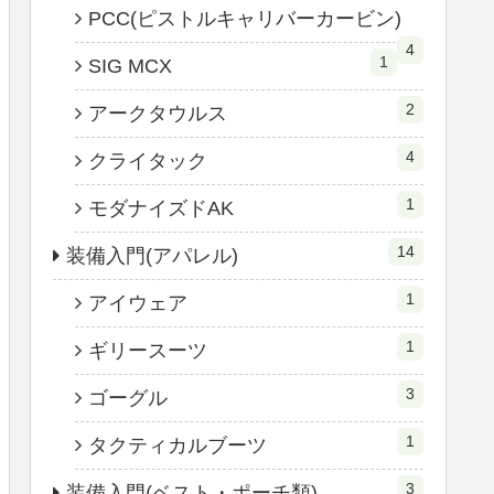
PCC(ピストルキャリバーカービン)
4
1
SIG MCX
2
アークタウルス
4
クライタック
1
モダナイズドAK
14
装備入門(アパレル)
1
アイウェア
1
ギリースーツ
3
ゴーグル
1
タクティカルブーツ
3
装備入門(ベスト・ポーチ類)