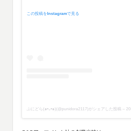
この投稿をInstagramで見る
ぷにどら(๑•᎑•๑)(@punidora2117)がシェアした投稿
–
20