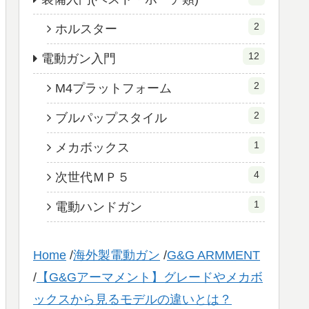
2
ホルスター
12
電動ガン入門
2
M4プラットフォーム
2
ブルパップスタイル
1
メカボックス
4
次世代ＭＰ５
1
電動ハンドガン
Home
/
海外製電動ガン
/
G&G ARMMENT
/
【G&Gアーマメント】グレードやメカボ
ックスから見るモデルの違いとは？