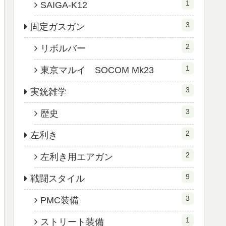
1
SAIGA-K12
3
固定ガスガン
2
リボルバー
1
東京マルイ SOCOM Mk23
3
実銃雑学
3
歴史
2
左利き
2
左利き用エアガン
9
戦闘スタイル
3
PMC装備
1
ストリート装備