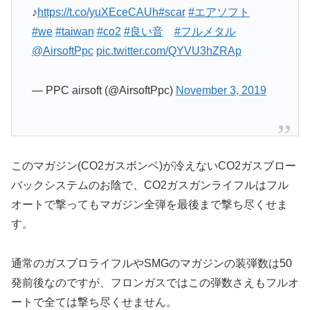
♪
https://t.co/yuXEceCAUh
#scar
#エアソフト
#we
#taiwan
#co2
#良い音
#フルメタル
@AirsoftPpc
pic.twitter.com/QYVU3hZRAp
— PPC airsoft (@AirsoftPpc)
November 3, 2019
このマガジン(CO2ガスボンベ)が冷えないCO2ガスブロー
バックシステムのお陰で、CO2ガスガンライフルはフル
オートで撃ってもマガジン全弾を最後まで撃ち尽くせま
す。
通常のガスブロライフルやSMGのマガジンの装弾数は50
発前後なのですが、フロンガスではこの弾数さえもフルオ
ートで全ては撃ち尽くせません。