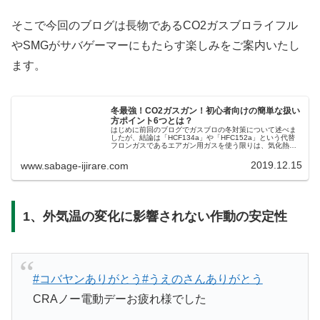
そこで今回のブログは長物であるCO2ガスブロライフル
やSMGがサバゲーマーにもたらす楽しみをご案内いたし
ます。
冬最強！CO2ガスガン！初心者向けの簡単な扱い
方ポイント6つとは？
はじめに前回のブログでガスブロの冬対策について述べま
したが、結論は「HCF134a」や「HFC152a」という代替
フロンガスであるエアガン用ガスを使う限りは、気化熱に
よるマガジンの冷えを解消できないという結果になりまし
た。そのため、エアガン...
2019.12.15
www.sabage-ijirare.com
1、外気温の変化に影響されない作動の安定性
#コバヤンありがとう
#うえのさんありがとう
CRAノー電動デーお疲れ様でした