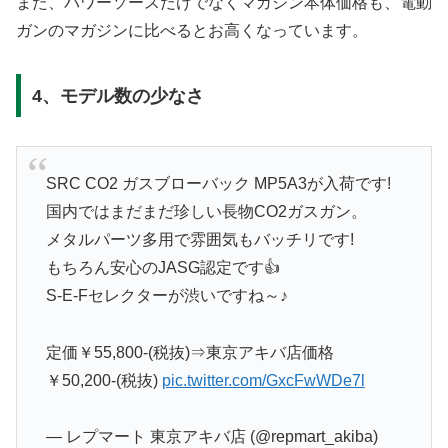
また、パワーソースだけでなくマガジン本体価格も、電動
ガンのマガジンに比べるとお高くなっています。
4、モデル数の少なさ
SRC CO2 ガスブローバック MP5A3が入荷です!
国内ではまだまだ珍しい長物CO2ガスガン。
メタルパーツ多用で雰囲気もバッチリです!
もちろん安心のJASG認定です👍
S-E-Fセレクターが渋いですね～♪
定価￥55,800-(税抜)⇒東京アキバ店価格
￥50,200-(税抜)
pic.twitter.com/GxcFwWDe7l
— レプマート 東京アキバ店 (@repmart_akiba)