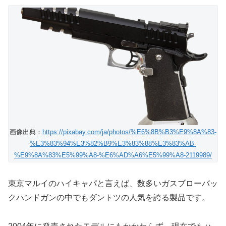
画像出典：
https://pixabay.com/ja/photos/%E6%8B%B3%E9%8A%83-
%E3%83%94%E3%82%B9%E3%83%88%E3%83%AB-
%E9%8A%83%E5%99%A8-%E6%AD%A6%E5%99%A8-2119989/
東京マルイのハイキャパと言えば、数多いガスブローバッ
クハンドガンの中でもダントツの人気を誇る製品です。