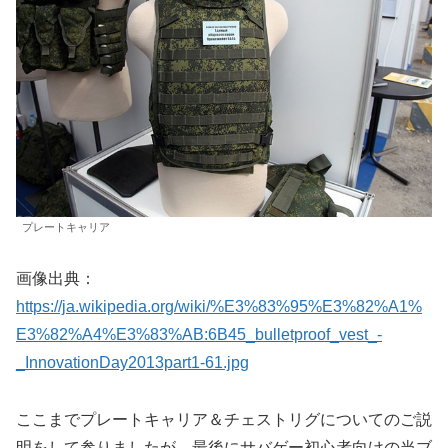
プレートキャリア
画像出典：
https://ja.wikipedia.org/wiki/%E3%83%95%E3%82%A1%
E3%82%A4%E3%83%AB:6B45_bulletproof_vest_-
_InnovationDay2013part1-61.jpg
ここまでプレートキャリア＆チェストリグについてのご説
明をして参りましたが、最後にサバゲー初心者向けの当ブ