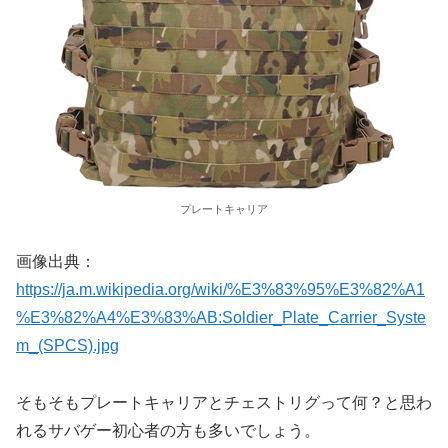
プレートキャリア
画像出典：
https://ja.m.wikipedia.org/wiki/%E3%83%95%E3%82%A1
%E3%82%A4%E3%83%AB:Soldier_Plate_Carrier_Syste
m_(SPCS).jpg
そもそもプレートキャリアとチェストリグって何？と思わ
れるサバゲー初心者の方も多いでしょう。