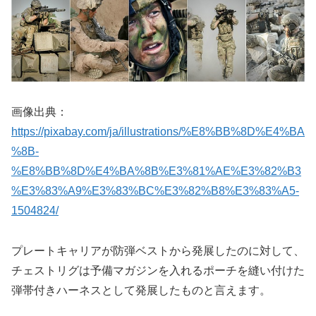
画像出典：
https://pixabay.com/ja/illustrations/%E8%BB%8D%E4%BA
%8B-
%E8%BB%8D%E4%BA%8B%E3%81%AE%E3%82%B3
%E3%83%A9%E3%83%BC%E3%82%B8%E3%83%A5-
1504824/
プレートキャリアが防弾ベストから発展したのに対して、
チェストリグは予備マガジンを入れるポーチを縫い付けた
弾帯付きハーネスとして発展したものと言えます。