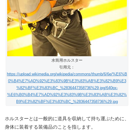
水筒用ホルスター
引用元：
https://upload.wikimedia.org/wikipedia/commons/thumb/6/6e/%E6%B
0%B4%E7%AD%92%E3%83%9B%E3%83%AB%E3%82%B9%E3
%82%BF%E3%83%BC_%2836447358736%29.jpg/640px-
%E6%B0%B4%E7%AD%92%E3%83%9B%E3%83%AB%E3%82%
B9%E3%82%BF%E3%83%BC_%2836447358736%29.jpg
ホルスターとは一般的に道具を収納して持ち運ぶために、
身体に装着する装備品のことを指します。