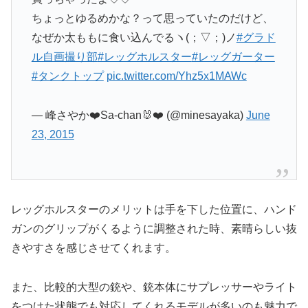
ちょっとゆるめかな？って思っていたのだけど、
なぜか太ももに食い込んでるヽ(；▽；)ノ
#グラド
ル自画撮り部
#レッグホルスター
#レッグガーター
#タンクトップ
pic.twitter.com/Yhz5x1MAWc
— 峰さやか❤️Sa-chan🐰❤️ (@minesayaka)
June
23, 2015
レッグホルスターのメリットは手を下した位置に、ハンド
ガンのグリップがくるように調整された時、素晴らしい抜
きやすさを感じさせてくれます。
また、比較的大型の銃や、銃本体にサプレッサーやライト
をつけた状態でも対応してくれるモデルが多いのも魅力で