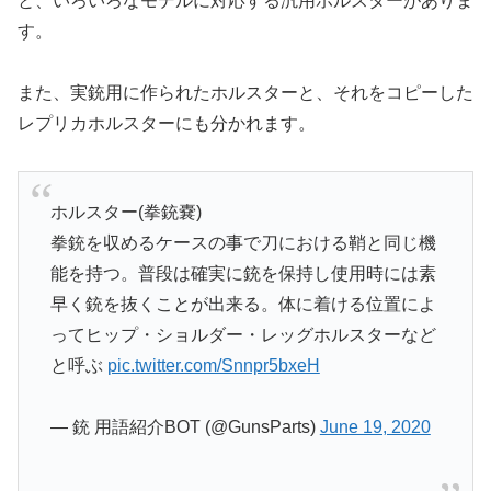
と、いろいろなモデルに対応する汎用ホルスターがありま
す。
また、実銃用に作られたホルスターと、それをコピーした
レプリカホルスターにも分かれます。
ホルスター(拳銃嚢)
拳銃を収めるケースの事で刀における鞘と同じ機
能を持つ。普段は確実に銃を保持し使用時には素
早く銃を抜くことが出来る。体に着ける位置によ
ってヒップ・ショルダー・レッグホルスターなど
と呼ぶ
pic.twitter.com/Snnpr5bxeH
— 銃 用語紹介BOT (@GunsParts)
June 19, 2020