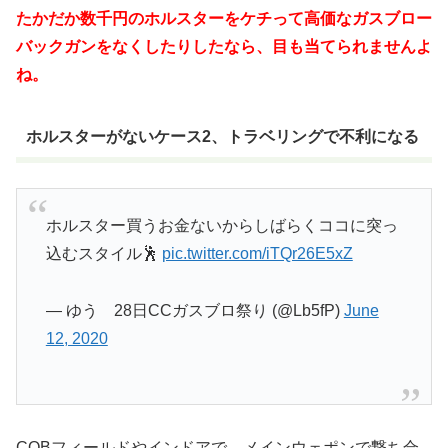
たかだか数千円のホルスターをケチって高価なガスブロー
バックガンをなくしたりしたなら、目も当てられませんよ
ね。
ホルスターがないケース2、トラベリングで不利になる
ホルスター買うお金ないからしばらくココに突っ
込むスタイル🕺
pic.twitter.com/iTQr26E5xZ
— ゆう 28日CCガスブロ祭り (@Lb5fP)
June
12, 2020
CQBフィールドやインドアで、メインウェポンで撃ち合