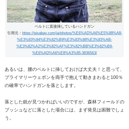
ベルトに直接挿しているハンドガン
引用元：
https://pixabay.com/ja/photos/%E6%AD%A6%E5%99%A8-
%E3%83%94%E3%82%B9%E3%83%88%E3%83%AB-
%E3%82%A2%E3%82%AF%E3%82%BB%E3%82%B9-
%E6%AD%A6%E8%A3%85-3836563/
あるいは、腰のベルトに挿しておけば大丈夫！と思って、
プライマリーウェポンを両手で抱えて動きまわると100％
の確率でハンドガンを落とします。
落とした銃が見つかればいいのですが、森林フィールドの
ブッシュなどに落とした場合には、まず発見は困難でしょ
う。