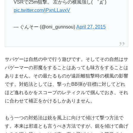
VSRで25m狙撃。 左からの横風強し( ﾟдﾟ)
pic.twitter.com/jPxnLLavxV
— ぐんそー (@oni_gunnsou)
April 27, 2015
サバゲーは自然の中で行う遊びです。そしてその自然はサ
バゲーマーの邪魔をすることはあっても味方をすることは
ありません。その最たるものが遠距離狙撃時の横風の影響
です。対処法としては、撃ったBB弾が目標に対してどれ
ほど逸れるかをスコープのレティクルで掴んでおき、それ
に合わせて補正をかけるしかありません。
もう一つの対処法は銃を風上に向けて傾けて撃つ方法で
す。本来は邪道とも言うべき方法ですが、銃を傾けて曲げ