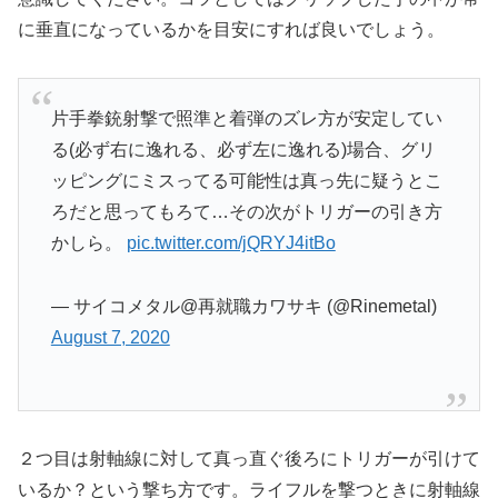
に垂直になっているかを目安にすれば良いでしょう。
片手拳銃射撃で照準と着弾のズレ方が安定してい
る(必ず右に逸れる、必ず左に逸れる)場合、グリ
ッピングにミスってる可能性は真っ先に疑うとこ
ろだと思ってもろて…その次がトリガーの引き方
かしら。
pic.twitter.com/jQRYJ4itBo
— サイコメタル@再就職カワサキ (@Rinemetal)
August 7, 2020
２つ目は射軸線に対して真っ直ぐ後ろにトリガーが引けて
いるか？という撃ち方です。ライフルを撃つときに射軸線