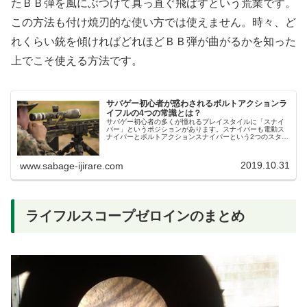
たＢＢ弾を風にぶつけて真っ直ぐ飛ばすという荒業です。
この方法も付け焼刃的な使い方では使えません。時々、ど
れくらい銃を傾ければどれほどＢＢ弾が曲がるかを知った
上でこそ使える方法です。
サバゲー初心者が惑わされるボルトアクションラ
イフルの4つの常識とは？
サバゲー初心者の多くが憧れるプレイスタイルに「スナイ
パー」というポジションがあります。スナイパーも電動ス
ナイパーとボルトアクションスナイパーという2つのスタイ
ルがあるのですが、皆さんの支持が高いのは圧倒的に「ボ
ルトアクションスナイパー」です...
2019.10.31
www.sabage-ijirare.com
ライフルスコープゼロインのまとめ