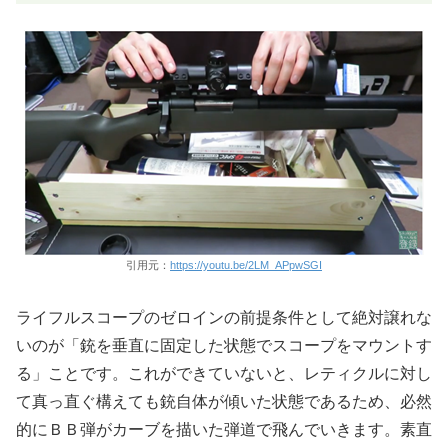
引用元：
https://youtu.be/2LM_APpwSGI
ライフルスコープのゼロインの前提条件として絶対譲れな
いのが「銃を垂直に固定した状態でスコープをマウントす
る」ことです。これができていないと、レティクルに対し
て真っ直ぐ構えても銃自体が傾いた状態であるため、必然
的にＢＢ弾がカーブを描いた弾道で飛んでいきます。素直