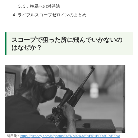
3，横風への対処法
ライフルスコープゼロインのまとめ
スコープで狙った所に飛んでいかないの
はなぜか？
引用元：
https://pixabay.com/ja/photos/%E6%92%AE%E5%BD%B1%E7%A