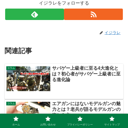
イジラレをフォローする
イジラレ
関連記事
サバゲー上級者に至る4大進化と
コラム
は？初心者がサバゲー上級者に至
る進化論
エアガンにはないモデルガンの魅
コラム
力とは？老兵が語るモデルガンの
楽しみ方
ホーム
お問い合わせ
プライバシーポリシー
サイトマップ