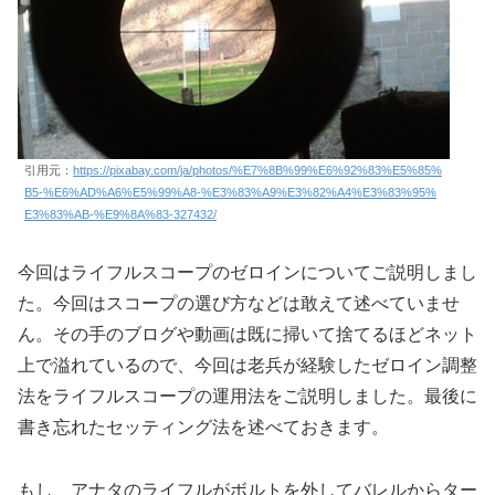
引用元：
https://pixabay.com/ja/photos/%E7%8B%99%E6%92%83%E5%85%
B5-%E6%AD%A6%E5%99%A8-%E3%83%A9%E3%82%A4%E3%83%95%
E3%83%AB-%E9%8A%83-327432/
今回はライフルスコープのゼロインについてご説明しまし
た。今回はスコープの選び方などは敢えて述べていませ
ん。その手のブログや動画は既に掃いて捨てるほどネット
上で溢れているので、今回は老兵が経験したゼロイン調整
法をライフルスコープの運用法をご説明しました。最後に
書き忘れたセッティング法を述べておきます。
もし、アナタのライフルがボルトを外してバレルからター