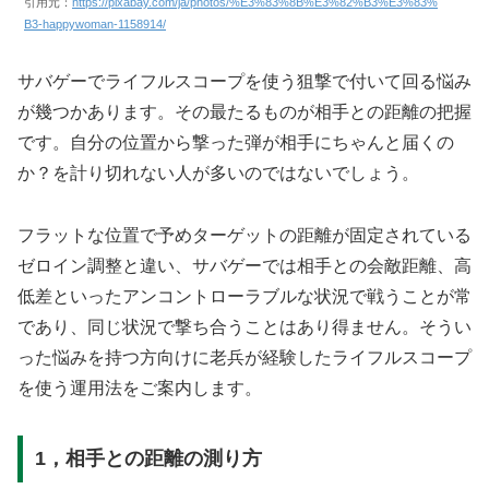
引用元：
https://pixabay.com/ja/photos/%E3%83%8B%E3%82%B3%E3%83%
B3-happywoman-1158914/
サバゲーでライフルスコープを使う狙撃で付いて回る悩み
が幾つかあります。その最たるものが相手との距離の把握
です。自分の位置から撃った弾が相手にちゃんと届くの
か？を計り切れない人が多いのではないでしょう。
フラットな位置で予めターゲットの距離が固定されている
ゼロイン調整と違い、サバゲーでは相手との会敵距離、高
低差といったアンコントローラブルな状況で戦うことが常
であり、同じ状況で撃ち合うことはあり得ません。そうい
った悩みを持つ方向けに老兵が経験したライフルスコープ
を使う運用法をご案内します。
1，相手との距離の測り方