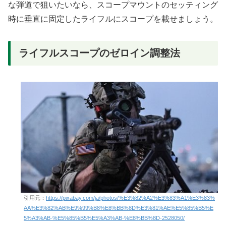
な弾道で狙いたいなら、スコープマウントのセッティング
時に垂直に固定したライフルにスコープを載せましょう。
ライフルスコープのゼロイン調整法
引用元：
https://pixabay.com/ja/photos/%E3%82%A2%E3%83%A1%E3%83%
AA%E3%82%AB%E9%99%B8%E8%BB%8D%E3%81%AE%E5%85%B5%E
5%A3%AB-%E5%85%B5%E5%A3%AB-%E8%BB%8D-2528050/