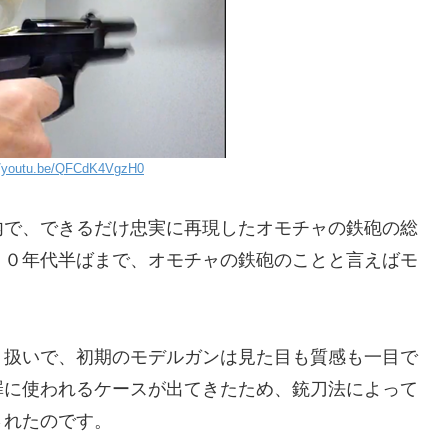
//youtu.be/QFCdK4VgzH0
内で、できるだけ忠実に再現したオモチャの鉄砲の総
８０年代半ばまで、オモチャの鉄砲のことと言えばモ
う扱いで、初期のモデルガンは見た目も質感も一目で
罪に使われるケースが出てきたため、銃刀法によって
されたのです。