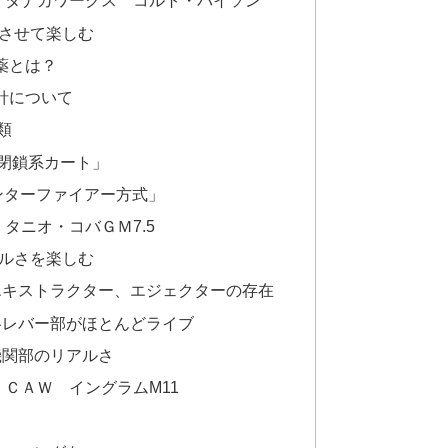
，タナカワークス コルト・パイソン
火させて楽しむ
薬とは？
針について
類
閉鎖系カート」
ンターファイアー方式」
タニオ・コバＧＭ7.5
アルさを楽しむ
エキストラクター、エジェクターの存在
各レバー部がほとんどライブ
機関部のリアルさ
ＣＡＷ イングラムM11