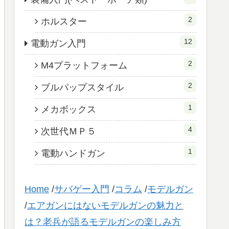
2
ホルスター
12
電動ガン入門
2
M4プラットフォーム
2
ブルパップスタイル
1
メカボックス
4
次世代ＭＰ５
1
電動ハンドガン
Home
/
サバゲー入門
/
コラム
/
モデルガン
/
エアガンにはないモデルガンの魅力と
は？老兵が語るモデルガンの楽しみ方