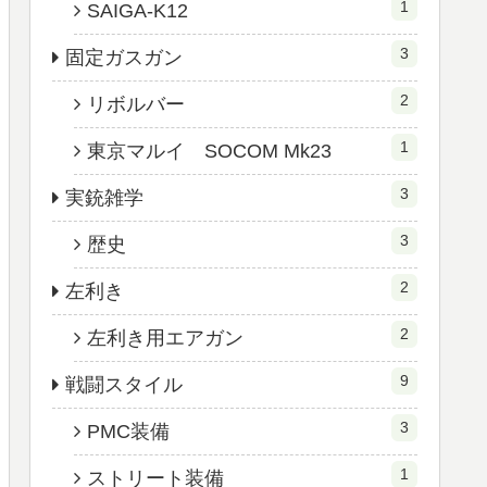
1
SAIGA-K12
3
固定ガスガン
2
リボルバー
1
東京マルイ SOCOM Mk23
3
実銃雑学
3
歴史
2
左利き
2
左利き用エアガン
9
戦闘スタイル
3
PMC装備
1
ストリート装備