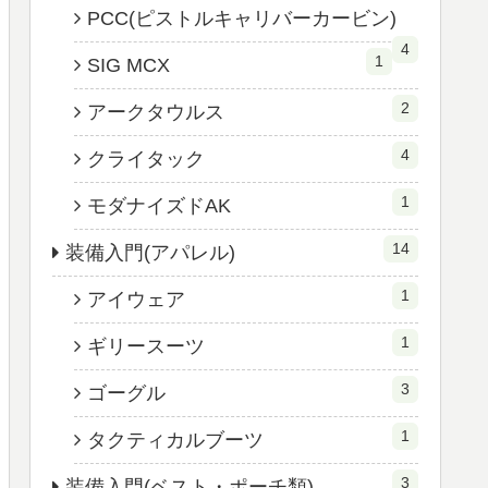
PCC(ピストルキャリバーカービン)
4
1
SIG MCX
2
アークタウルス
4
クライタック
1
モダナイズドAK
14
装備入門(アパレル)
1
アイウェア
1
ギリースーツ
3
ゴーグル
1
タクティカルブーツ
3
装備入門(ベスト・ポーチ類)