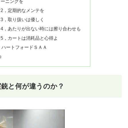
リーニングを
ツ2，定期的なメンテを
ツ3，取り扱いは優しく
ツ4，あたりが出ない時には擦り合わせも
ツ5，カートは消耗品と心得よ
 ハートフォードＳＡＡ
め
実銃と何が違うのか？