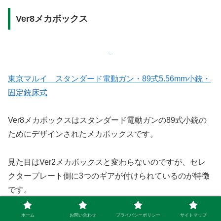
Ver8メカボックス
東京マルイ スタンダード電動ガン・89式5.56mm小銃・
固定銃床式
Ver8メカボックスはスタンダード電動ガンの89式小銃の
ためにデザインされたメカボックスです。
見た目はVer2メカボックスと変わらないのですが、セレ
クタープレート側に3つのギアが付けられているのが特徴
です。
ホーム
お問い合わせ
プライバシーポリシー
サイトマップ
この3つのギアは89式小銃の3点バーストを再現するため