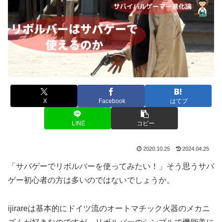
X
Facebook
はてブ
LINE
コピー
2020.10.25
2024.04.25
「サバゲーでリボルバーを使ってみたい！」そう思うサバ
ゲー初心者の方は多いのではないでしょうか。
ijirareは基本的にドイツ流のオートマチック火器のメカニ