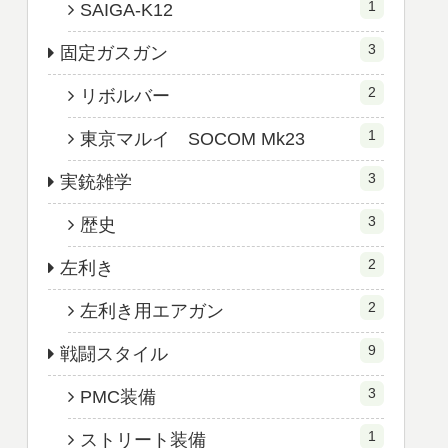
1
SAIGA-K12
3
固定ガスガン
2
リボルバー
1
東京マルイ SOCOM Mk23
3
実銃雑学
3
歴史
2
左利き
2
左利き用エアガン
9
戦闘スタイル
3
PMC装備
1
ストリート装備