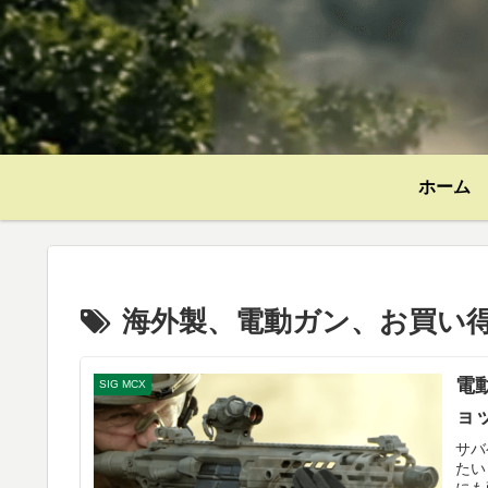
ホーム
海外製、電動ガン、お買い
電
SIG MCX
ョ
サバ
たい
にも