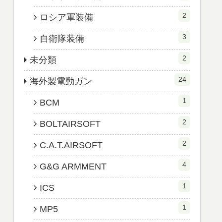
2
ロシア軍装備
3
自衛隊装備
2
未分類
24
海外製電動ガン
1
BCM
2
BOLTAIRSOFT
2
C.A.T.AIRSOFT
4
G&G ARMMENT
1
ICS
1
MP5