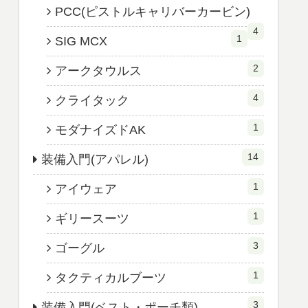
PCC(ピストルキャリバーカービン)
4
1
SIG MCX
2
アークタウルス
4
クライタック
1
モダナイズドAK
14
装備入門(アパレル)
1
アイウェア
1
ギリースーツ
3
ゴーグル
1
タクティカルブーツ
3
装備入門(ベスト・ポーチ類)