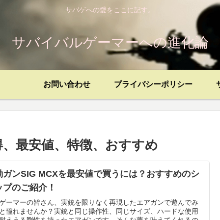
サバゲへの愛をここに記す。
サバイバルゲーマーへの進化論
お問い合わせ
プライバシーポリシー
得、最安値、特徴、おすすめ
動ガンSIG MCXを最安値で買うには？おすすめのシ
ップのご紹介！
ゲーマーの皆さん、実銃を限りなく再現したエアガンで遊んでみ
と憧れませんか？実銃と同じ操作性、同じサイズ、ハードな使用
耐えうる剛性を持ったエアガンです。そんな夢を叶えてくれるの