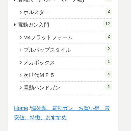
2
ホルスター
12
電動ガン入門
2
M4プラットフォーム
2
ブルパップスタイル
1
メカボックス
4
次世代ＭＰ５
1
電動ハンドガン
Home
/
海外製、電動ガン、お買い得、最
安値、特徴、おすすめ