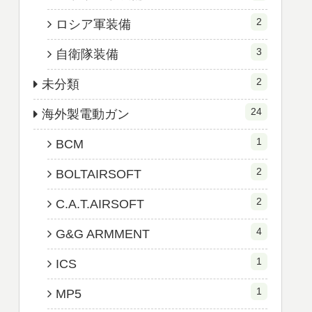
2
ロシア軍装備
3
自衛隊装備
2
未分類
24
海外製電動ガン
1
BCM
2
BOLTAIRSOFT
2
C.A.T.AIRSOFT
4
G&G ARMMENT
1
ICS
1
MP5