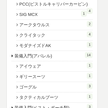
PCC(ピストルキャリバーカービン)
4
1
SIG MCX
2
アークタウルス
4
クライタック
1
モダナイズドAK
14
装備入門(アパレル)
1
アイウェア
1
ギリースーツ
3
ゴーグル
1
タクティカルブーツ
3
装備入門(ベスト・ポーチ類)