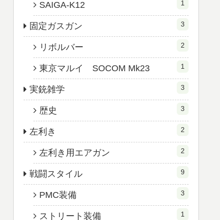
1
SAIGA-K12
3
固定ガスガン
2
リボルバー
1
東京マルイ SOCOM Mk23
3
実銃雑学
3
歴史
2
左利き
2
左利き用エアガン
9
戦闘スタイル
3
PMC装備
1
ストリート装備