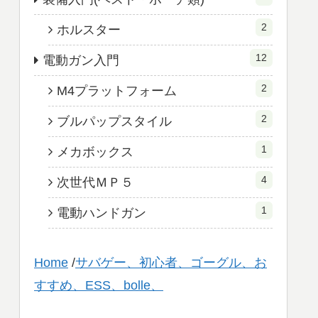
2
ホルスター
12
電動ガン入門
2
M4プラットフォーム
2
ブルパップスタイル
1
メカボックス
4
次世代ＭＰ５
1
電動ハンドガン
Home
/
サバゲー、初心者、ゴーグル、お
すすめ、ESS、bolle、