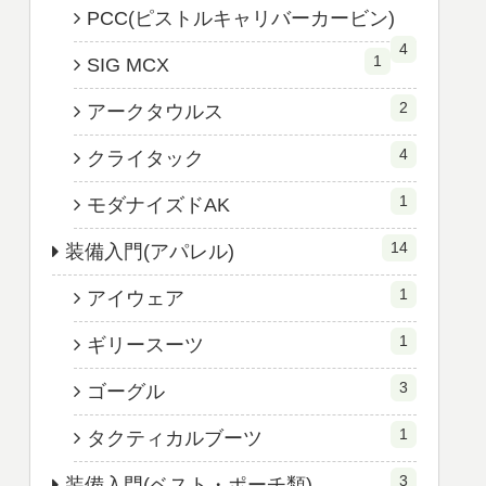
PCC(ピストルキャリバーカービン)
4
1
SIG MCX
2
アークタウルス
4
クライタック
1
モダナイズドAK
14
装備入門(アパレル)
1
アイウェア
1
ギリースーツ
3
ゴーグル
1
タクティカルブーツ
3
装備入門(ベスト・ポーチ類)