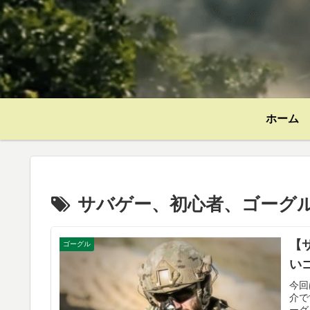
ホーム
サバゲー、初心者、ゴーグル、
【
ゴーグル
い
今回
介で
ーグ