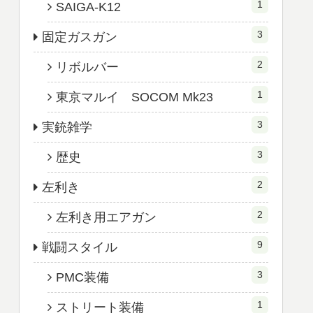
1
SAIGA-K12
3
固定ガスガン
2
リボルバー
1
東京マルイ SOCOM Mk23
3
実銃雑学
3
歴史
2
左利き
2
左利き用エアガン
9
戦闘スタイル
3
PMC装備
1
ストリート装備