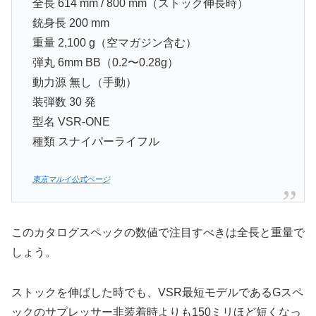
全長 614 mm / 800 mm（ストック伸長時）
銃身長 200 mm
重量 2,100 g（空マガジン含む）
弾丸 6mm BB（0.2〜0.28g）
動力源 無し（手動）
装弾数 30 発
型名 VSR-ONE
種類 スナイパーライフル
東京マルイ公式ページ
このカタログスペックの数値で注目すべきは全長と重量で
しょう。
ストックを伸ばした時でも、VSR最短モデルであるGスペ
ックのサプレッサー非装着時よりも150ミリほど短くなっ