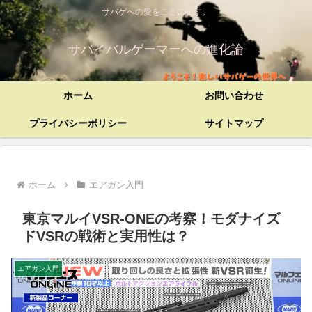
サバゲへの愛をここに記す。
サバイバルゲーマーへの進化論
ホーム
お問い合わせ
プライバシーポリシー
サイトマップ
ホーム
エアガン入門
東京マルイVSR-ONEの考察！モダナイズ
ドVSRの戦術と実用性は？
エアガン入門